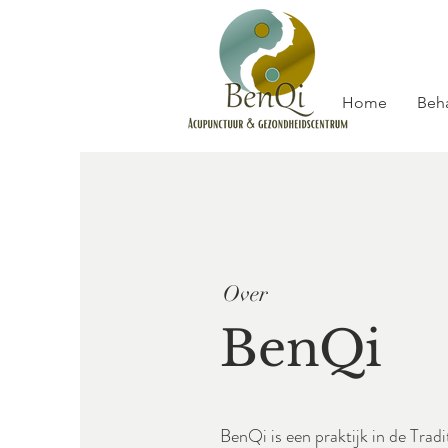
Home
Beh
Over
BenQi
BenQi is een praktijk in de Trad