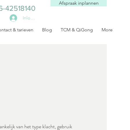
Afspraak inplannen
6-42518140
Inloggen
ntact & tarieven
Blog
TCM & QiGong
More
nkelijk van het type klacht, gebruik