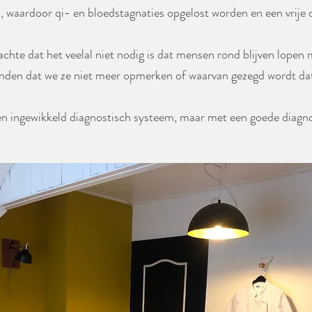
waardoor qi- en bloedstagnaties opgelost worden en een vrije 
chte dat het veelal niet nodig is dat mensen rond blijven lopen 
inden dat we ze niet meer opmerken of waarvan gezegd wordt da
en ingewikkeld diagnostisch systeem, maar met een goede diagn