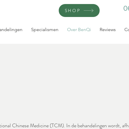
0
SHOP
andelingen
Specialismen
Over BenQi
Reviews
Co
itional Chinese Medicine (TCM). In de behandelingen wordt, afha