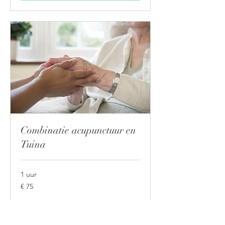
Combinatie acupunctuur en
Tuina
1 uur
75
€ 75
euro
Vraag boeking aan