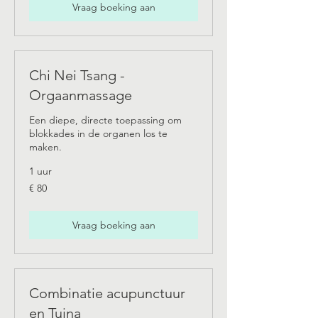
Vraag boeking aan
Chi Nei Tsang -
Orgaanmassage
Een diepe, directe toepassing om
blokkades in de organen los te
maken.
1 uur
80
€ 80
euro
Vraag boeking aan
Combinatie acupunctuur
en Tuina