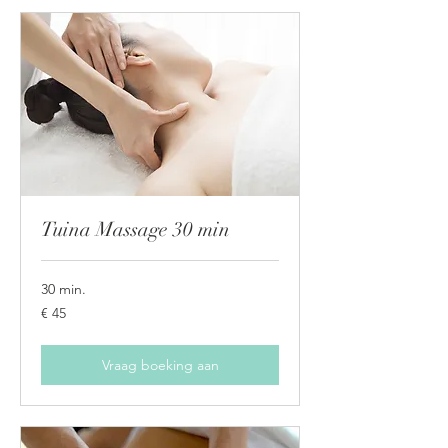
Tuina Massage 30 min
30 min.
45
€ 45
euro
Vraag boeking aan