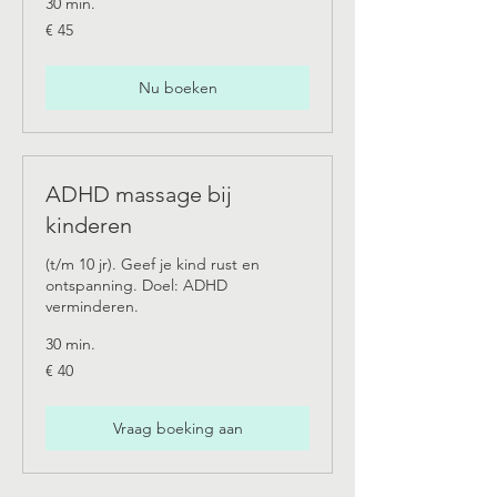
30 min.
45
€ 45
euro
Nu boeken
ADHD massage bij
kinderen
(t/m 10 jr). Geef je kind rust en
ontspanning. Doel: ADHD
verminderen.
30 min.
40
€ 40
euro
Vraag boeking aan