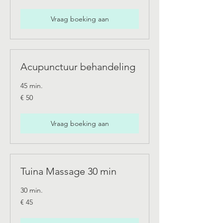
Vraag boeking aan
Acupunctuur behandeling
45 min.
50
€ 50
euro
Vraag boeking aan
Tuina Massage 30 min
30 min.
45
€ 45
euro