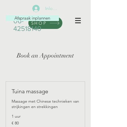
Inloggen
Afspraak inplannen
06-
SHOP
42518140
Book an Appointment
Tuina massage
Massage met Chinese technieken van
strijkingen en strekkingen
1 uur
80
€ 80
euro