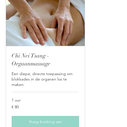
Chi Nei Tsang -
Orgaanmassage
Een diepe, directe toepassing om
blokkades in de organen los te
maken.
1 uur
80
€ 80
euro
Vraag boeking aan