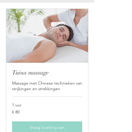
Tuina massage
Massage met Chinese technieken van
strijkingen en strekkingen
1 uur
80
€ 80
euro
Vraag boeking aan