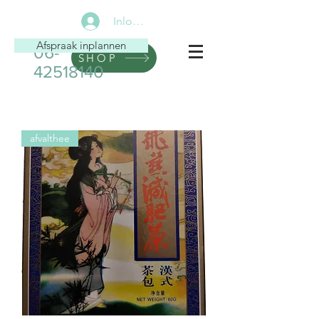
Inloggen
Afspraak inplannen
06-
SHOP
42518140
afvalthee