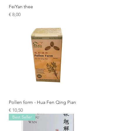
FeiYan thee
Prijs
€ 8,00
Pollen form - Hua Fen Qing Pian
Prijs
€ 10,50
Best Seller