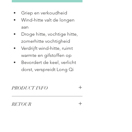
Griep en verkoudheid
Wind-hitte valt de longen 
aan
Droge hitte, vochtige hitte, 
zomerhitte vochtigheid
Verdrijft wind-hitte, ruimt 
warmte en gifstoffen op
Bevordert de keel, verlicht 
dorst, verspreidt Long Qi
PRODUCT INFO
Voedingssupplement, 
RETOUR
kruidenpreparaat
0,18g x 200 tabletten
Kruiden worden niet retour 
gewicht 36 gram
VERZENDING
genomen.
2x per dag 10-15 pillen innemen
Producten worden binnen 1-3 