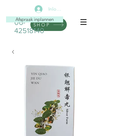
Inloggen
Afspraak inplannen
06-
SHOP
42518140