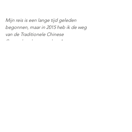
Mijn reis is een lange tijd geleden 
begonnen, maar in 2015 heb ik de weg 
van de Traditionele Chinese 
Geneeskunde gevonden. Aan 
Academie BoYi heb ik de 4-jarige 
opleiding Tuina Therapie gevolgd. Op 
dit moment leg ik de laatste stages af 
voor mijn studie acupunctuur en ben ik 
begonnen aan de opleiding Westerse 
Medische Basiskennis. 
Mijn praktijk ligt in Gelderswoude; op 5 
minuten rijden van Zoetermeer, 
Benthuizen en Zoeterwoude.