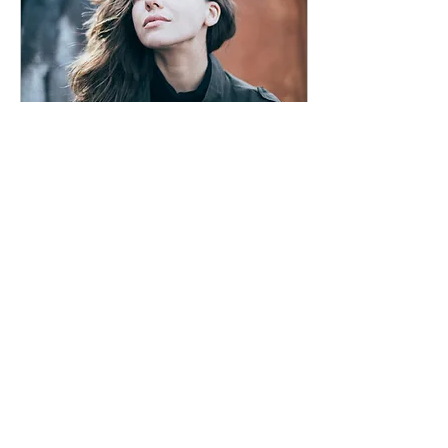
1 sep 2020
∙
3
min.
Vakantievoornemens:
massage tegen stress
De vakantie is voorbij en
dat merken we. Eerst nog
goede voornemens hoe
we het ontspannen gevoel
van de vakantie vast
gingen houden?...
172
0