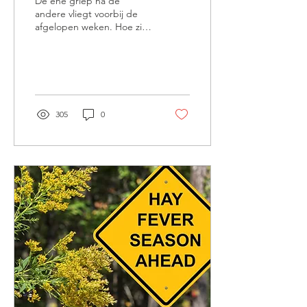
De ene griep na de
andere vliegt voorbij de
afgelopen weken. Hoe zit
dat nu en wat kun je zelf
doen? In de Chinese
geneeskunde worden...
305
0