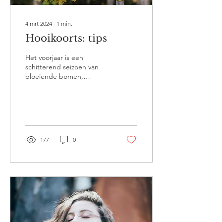
4 mrt 2024
∙
1
min.
Hooikoorts: tips
Het voorjaar is een
schitterend seizoen van
bloeiende bomen,
bloemen en de geur van
vers gemaaid gras. Voor
velen kenmerkt dit
seizoen...
177
0